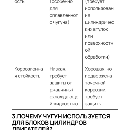
ость
(особенно
(требует
для
использован
сплавленног
ия
о чугуна)
цилиндричес
ких втулок
или
поверхностн
ой
обработки)
Коррозионна
Низкая,
Хорошая, но
я стойкость
требует
подвержена
защиты от
точечной
ржавчины/
коррозии,
охлаждающе
требует
й жидкостью
защиты
3.ПОЧЕМУ ЧУГУН ИСПОЛЬЗУЕТСЯ
ДЛЯ БЛОКОВ ЦИЛИНДРОВ
ДВИГАТЕЛЕЙ?