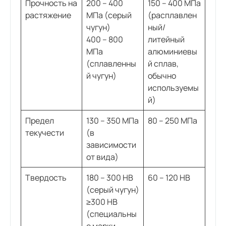
Прочность на
200 – 400
150 – 400 МПа
растяжение
МПа (серый
(расплавлен
чугун)
ный/
400 – 800
литейный
МПа
алюминиевы
(сплавленны
й сплав,
й чугун)
обычно
используемы
й)
Предел
130 – 350 МПа
80 – 250 МПа
текучести
(в
зависимости
от вида)
Твердость
180 – 300 HB
60 – 120 HB
(серый чугун)
≥300 HB
(специальны
е марки