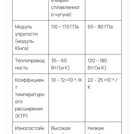
сплавленног
о чугуна)
Модуль
110 – 170 ГПа
65 – 80 ГПа
упругости
(модуль
Юнга)
Теплопровод
35 – 60
120 – 180
ность
Вт/(м·К)
Вт/(м·К)
Коэффициен
10 – 12 ×10⁻⁶ /К
22 – 25 ×10⁻⁶ /
т
К
температурн
ого
расширения
(КТР)
Износостойк
Высокая
Низкая